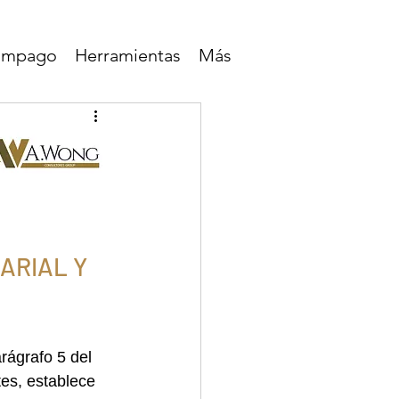
lampago
Herramientas
Más
2
ARIAL Y 
rágrafo 5 del 
tes, establece 