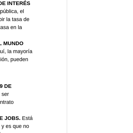
DE INTERÉS 
pública, el 
r la tasa de 
asa en la 
L MUNDO 
uí, la mayoría 
ción, pueden 
9 DE 
 ser 
ntrato 
 JOBS. 
Está 
 y es que no 