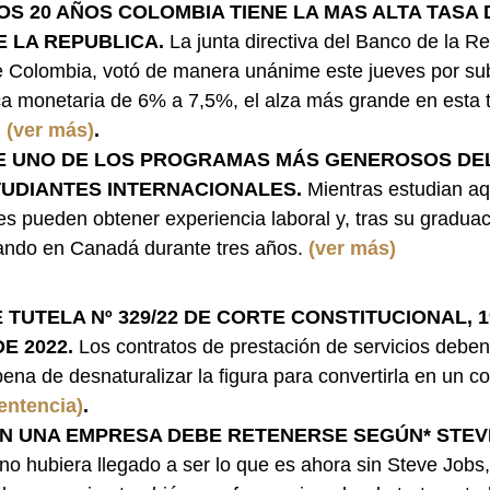
OS 20 AÑOS COLOMBIA TIENE LA MAS ALTA TASA 
 LA REPUBLICA. 
La junta directiva del Banco de la Re
e Colombia, votó de manera unánime este jueves por subi
ica monetaria de 6% a 7,5%, el alza más grande en esta t
 
(ver más)
.
E UNO DE LOS PROGRAMAS MÁS GENEROSOS DE
TUDIANTES INTERNACIONALES.
 Mientras estudian aq
es pueden obtener experiencia laboral y, tras su gradua
jando en Canadá durante tres años. 
(ver más)
 TUTELA Nº 329/22 DE CORTE CONSTITUCIONAL, 1
E 2022. 
Los contratos de prestación de servicios deben
ena de desnaturalizar la figura para convertirla en un co
entencia)
.
EN UNA EMPRESA DEBE RETENERSE SEGÚN* STEVE
no hubiera llegado a ser lo que es ahora sin Steve Jobs,