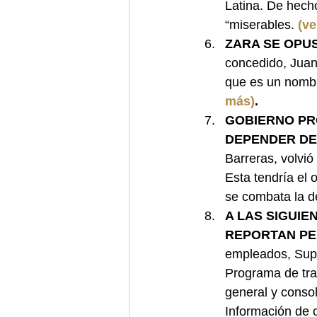
Latina. De hech
“miserables. 
(ve
ZARA SE OPUS
concedido, Juan
que es un nombre
más)
.
GOBIERNO PR
DEPENDER DE
Barreras, volvió
Esta tendría el 
se combata la d
A LAS SIGUIE
REPORTAN PE
empleados, Supe
Programa de tran
general y conso
Información de 