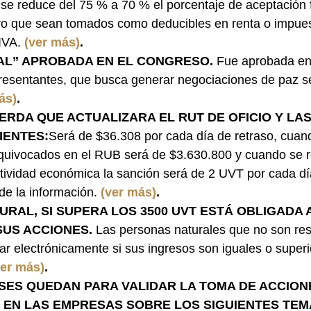
 se reduce del 75 % a 70 % el porcentaje de aceptación f
vo que sean tomados como deducibles en renta o impues
IVA. 
(ver más)
.
AL” APROBADA EN EL CONGRESO. 
Fue aprobada en 
esentantes, que busca generar negociaciones de paz s
ás)
.
ERDA QUE ACTUALIZARA EL RUT DE OFICIO Y LA
ENTES:
Será de $36.308 por cada día de retraso, cuan
quivocados en el RUB será de $3.630.800 y cuando se re
ctividad económica la sanción será de 2 UVT por cada dí
 de la información.
(ver más)
.
RAL, SI SUPERA LOS 3500 UVT ESTÁ OBLIGADA 
SUS ACCIONES. 
Las personas naturales que no son res
ar electrónicamente si sus ingresos son iguales o superi
ver más)
.
SES QUEDAN PARA VALIDAR LA TOMA DE ACCION
 EN LAS EMPRESAS SOBRE LOS SIGUIENTES TEM