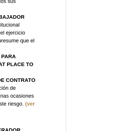
dos sus 
ABAJADOR 
itucional 
l ejercicio 
 presume que el 
 PARA 
AT PLACE TO 
DE CONTRATO 
ción de 
unas ocasiones 
te riesgo. 
(ver 
ERADOR 