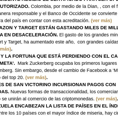
UTORIZADO. 
Colombia, por medio de la Dian, , con el f
anera responsable y el Banco de Occidente se convierte 
ra del país en contar con esta acreditación. 
(ver más)
AZON Y TARGET ESTÁN GASTANDO MILES DE MIL
A EN DESACELERACIÓN. 
El gasto de los grandes mino
rt y Target, ha aumentado este año,  con grandes caídas
 más)
.
Y LA FORTUNA QUE ESTÁ PERDIENDO CON EL CA
ETA’.  
Mark Zuckerberg ocupaba los primeros lugares e
mberg. Sin embargo, desde el cambio de Facebook a ‘Met
 del top 20. 
(ver más)
.
S DE SAN VICTORINO INCURSIONAN PAGOS CON 
AS. 
Nuevas formas de transaccionalidad, los comercian
 se unirán al comercio de las criptomonedas. 
(ver más)
UELA ENCABEZAN LA LISTA DE PAÍSES EN EL ÍND
ntre los 10 países con el mayor índice de miseria, hay c