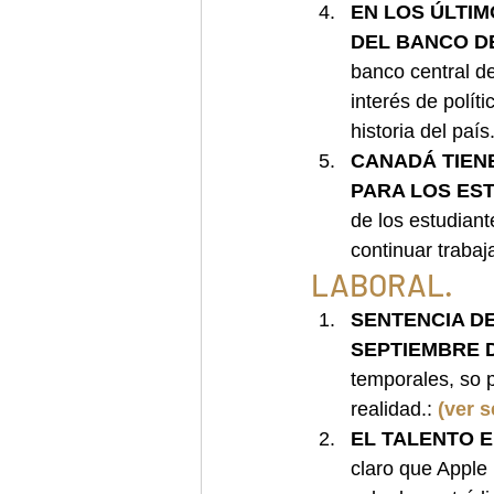
EN LOS ÚLTIM
DEL BANCO DE
banco central d
interés de polít
historia del país.
CANADÁ TIEN
PARA LOS ES
de los estudiant
continuar traba
LABORAL.
SENTENCIA DE
SEPTIEMBRE D
temporales, so p
realidad.:
(ver s
EL TALENTO 
claro que Apple 