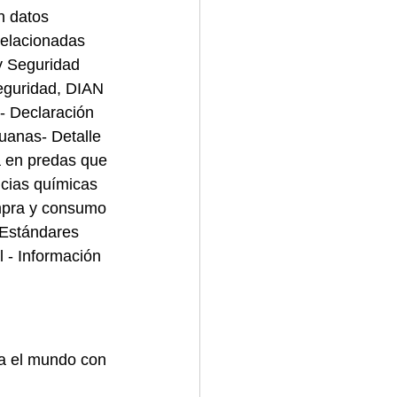
n datos 
relacionadas 
y Seguridad 
eguridad, DIAN 
- Declaración 
uanas- Detalle 
 en predas que 
ncias químicas 
ompra y consumo 
 Estándares 
 - Información 
a el mundo con 