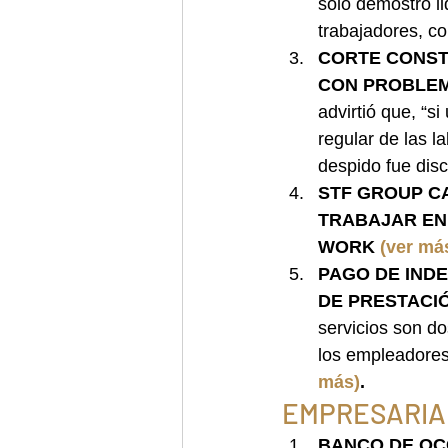
solo demostró li
trabajadores, co
CORTE CONST
CON PROBLEMA
advirtió que, “s
regular de las l
despido fue disc
STF GROUP C
TRABAJAR EN 
WORK 
(ver má
PAGO DE IND
DE PRESTACIÓ
servicios son d
los empleadores 
más)
.
EMPRESARIA
BANCO DE OC