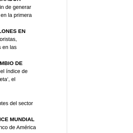
in de generar 
en la primera 
LONES EN 
ristas, 
 en las 
MBIO DE 
l índice de 
a’, el 
tes del sector 
.
ICE MUNDIAL 
inco de América 