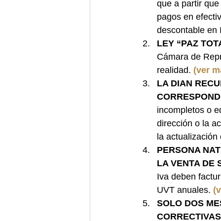
que a partir que
pagos en efecti
descontable en 
LEY “PAZ TOT
Cámara de Repr
realidad. 
(ver m
LA DIAN RECU
CORRESPONDI
incompletos o e
dirección o la a
la actualización
PERSONA NATU
LA VENTA DE 
Iva deben factur
UVT anuales. 
(
SOLO DOS ME
CORRECTIVAS