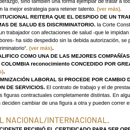
derazgo, sino también una forma ejemplar de tratar a to
n la mejor estrategia para retener talento.
(ver más)
.
ITUCIONAL REITERA QUE EL DESPIDO DE UN TR
S DE SALUD ES DISCRIMINATORIO. 
la Corte Const
i un trabajador con afectaciones de salud -que le impidan e
abores- ha sido despedido sin la debida autorización, se
riminatorio”. 
(ver más)
.
ALIFICO COMO UNA DE LAS MEJORES COMPAÑÍAS
COLOMBIA reconocimiento CONCEDIDO POR GRE
s)
.
EMNIZACIÓN LABORAL SI PROCEDE POR CAMBIO 
N DE SERVICIOS. 
El contrato de trabajo y el de presta
os figuras contractuales completamente distintas. En alg
deciden cambiar de una figura a otra y pueden correr es
L NACIONAL/INTERNACIONAL.
CIDENTE RECIBIÓ EL CERTIFICADO PARA SER OP