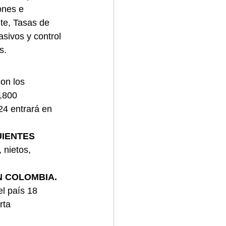
ones e 
te, Tasas de 
asivos y control 
s.
on los 
1800 
4 entrará en 
IENTES 
nietos, 
N COLOMBIA. 
l país 18 
rta 