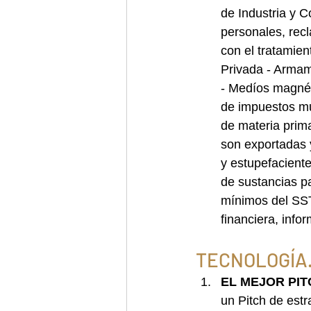
de Industria y C
personales, rec
con el tratamien
Privada - Armam
- Medíos magnét
de impuestos mu
de materia prim
son exportadas y
y estupefaciente
de sustancias pa
mínimos del SST
financiera, infor
TECNOLOGÍA
EL MEJOR PIT
un Pitch de estr