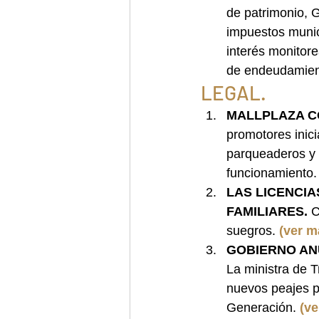
de patrimonio, 
impuestos munic
interés monitore
de endeudamiento
LEGAL. 
MALLPLAZA C
promotores inic
parqueaderos y 
funcionamiento.
LAS LICENCI
FAMILIARES. 
C
suegros.
 (ver m
GOBIERNO ANU
La ministra de T
nuevos peajes p
Generación. 
(ve