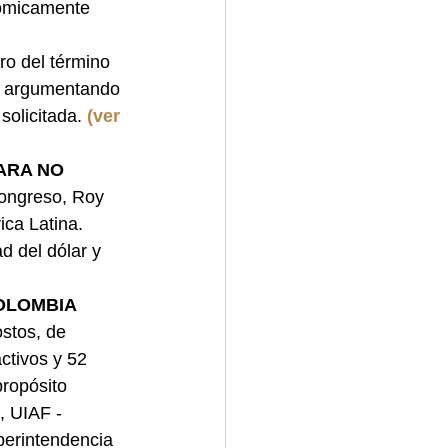
nómicamente 
ro del término 
a argumentando 
olicitada. 
(ver 
ARA NO 
Congreso, Roy 
ica Latina. 
d del dólar y 
OLOMBIA 
stos, de 
tivos y 52 
ropósito 
, UIAF - 
perintendencia 