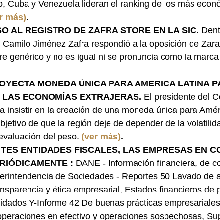
o, Cuba y Venezuela lideran el ranking de los más eco
r más)
.
O AL REGISTRO DE ZAFRA STORE EN LA SIC.
 Dent
 Camilo Jiménez Zafra respondió a la oposición de Zar
 genérico y no es igual ni se pronuncia como la marca s
OYECTA MONEDA ÚNICA PARA AMERICA LATINA P
 LAS ECONOMÍAS EXTRAJERAS.
 El presidente del 
 a insistir en la creación de una moneda única para Amér
objetivo de que la región deje de depender de la volatilida
evaluación del peso. 
(ver más)
.
NTES ENTIDADES FISCALES, LAS EMPRESAS EN C
RIÓDICAMENTE : 
DANE - Información financiera, de co
rintendencia de Sociedades - Reportes 50 Lavado de ac
sparencia y ética empresarial, Estados financieros de p
lidados Y-Informe 42 De buenas prácticas empresariales
operaciones en efectivo y operaciones sospechosas, Su