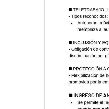
◼️ 
TELETRABAJO: Ley 
• Tipos reconocidos:
Autónomo, móvil,
reemplaza al aux
◼️
 INCLUSIÓN Y EQUI
• Obligación de cont
discriminación por gé
◼️
 PROTECCIÓN A CU
• Flexibilización de 
promovida por la em
◼️
 INGRESO DE AN
Se permite el 
in