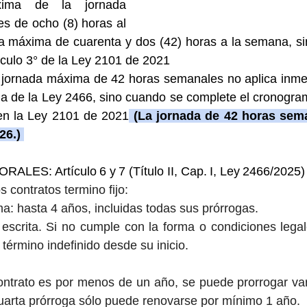
ima de la jornada 
es de ocho (8) horas al 
ada máxima de cuarenta y dos (42) horas a la semana, sin 
tículo 3° de la Ley 2101 de 2021
la jornada máxima de 42 horas semanales no aplica inme
ia de la Ley 2466, sino cuando se complete el cronogra
 en la Ley 2101 de 2021
 (La jornada de 42 horas sema
26.) 
ES: Artículo 6 y 7 (Título II, Cap. I, Ley 2466/2025)
 contratos termino fijo:
a: hasta 4 años, incluidas todas sus prórrogas.
escrita. Si no cumple con la forma o condiciones lega
término indefinido desde su inicio.
contrato es por menos de un año, se puede prorrogar var
uarta prórroga sólo puede renovarse por mínimo 1 año.