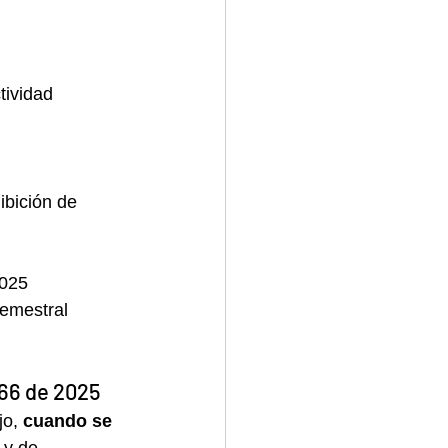
tividad 
ibición de 
025
semestral 
66 de 2025
jo, 
cuando se 