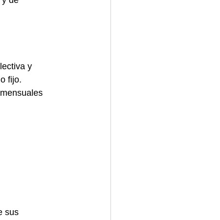
 y de 
lectiva y 
 fijo.
 mensuales 
e sus 