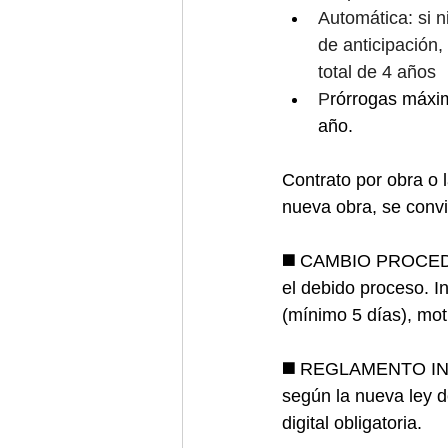
Automática: si n
de anticipación,
total de 4 años
P
rórrogas máximo
año.
Contrato por obra o l
nueva obra, se convi
◼️ 
CAMBIO PROCEDIMI
el debido proceso. I
(mínimo 5 días), mot
◼️ 
REGLAMENTO INTE
según la nueva ley de
digital obligatoria.