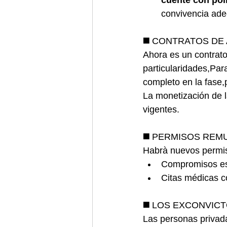
cuente con polí
convivencia ad
◼️ 
CONTRATOS DE 
Ahora es un contrato
particularidades,Para
completo en la fase,
La monetización de 
vigentes.
◼️ 
PERMISOS REM
Habrà nuevos permi
Compromisos es
Citas médicas c
◼️ 
LOS EXCONVICT
Las personas privadas