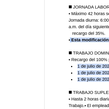
◼️ 
JORNADA LABORAL:
• Máximo 42 horas se
Jornada diurna: 6:00
a.m. del día siguient
   recargo del 35%.
•
Esta modificación
◼️ 
TRABAJO DOMINICA
• Recargo del 100% p
1 de julio de 2
1 de julio de 2
1 de julio de 2
◼️ 
TRABAJO SUPLEME
• Hasta 2 horas diar
Trabajo.• El empleado