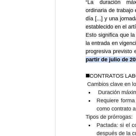
“La duración máx
ordinaria de trabajo 
día [...] y una jorn
establecido en el ar
Esto significa que 
la entrada en vigenc
progresiva previsto
partir de julio de 20
◼️
CONTRATOS LABORAL
 Cambios clave en los
 Duración máxim
Requiere forma 
como contrato a 
Tipos de prórrogas:
Pactada: si el 
después de la c