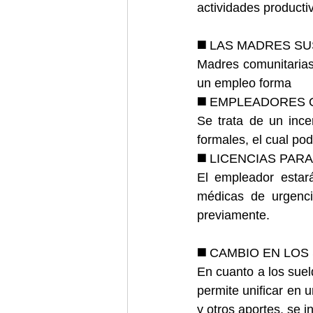
actividades producti
◼️ 
LAS MADRES SU
Madres comunitarias,
un empleo forma
◼️ 
EMPLEADORES 
Se trata de un inc
formales, el cual po
◼️ 
LICENCIAS PARA
El empleador estará
médicas de urgenci
previamente.
◼️ 
CAMBIO EN LOS
En cuanto a los suel
permite unificar en 
y otros aportes, se 