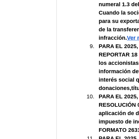
numeral 1.3 del
Cuando la soci
para su exporta
de la transfere
infracción.
Ver 
PARA EL 2025
REPORTAR 18 PU
los accionistas
información det
interés social
donaciones,tít
PARA EL 2025
RESOLUCIÓN 000
aplicación de d
impuesto de in
FORMATO 2631
PARA EL 2025, 