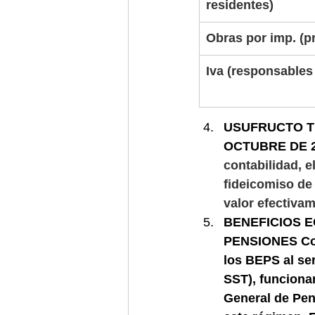
residentes)               
Obras por imp. (p
Iva (responsables c
USUFRUCTO TI
OCTUBRE DE 
contabilidad, e
fideicomiso de
valor efectiva
BENEFICIOS 
PENSIONES Conc
los BEPS al se
SST), funcion
General de Pen