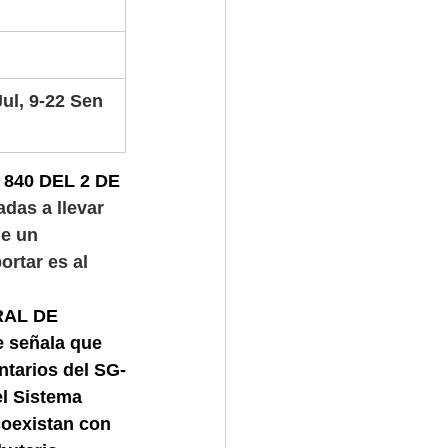
ul, 9-22 Sen 
40 DEL 2 DE 
das a llevar 
de un 
rtar es al 
AL DE 
 señala que 
ntarios del SG-
l Sistema 
oexistan con 