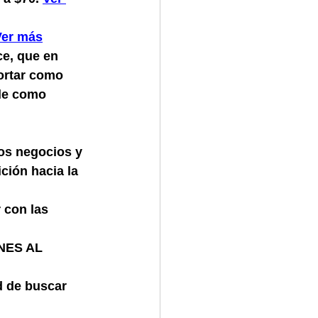
Ver más
, que en 
ortar como 
le como 
s negocios y 
ción hacia la 
con las 
ES AL 
 de buscar 