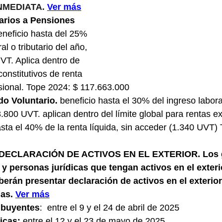
NMEDIATA. 
Ver más
arios a Pensiones 
eneficio hasta del 25% 
al o tributario del año, 
T. Aplica dentro de 
constitutivos de renta 
sional. Tope 2024: $ 117.663.000
o Voluntario. 
beneficio hasta el 30% del ingreso laboral
800 UVT. aplican dentro del límite global para rentas ex
sta el 40% de la renta líquida, sin acceder (1.340 UVT) 
 DECLARACIÓN DE ACTIVOS EN EL EXTERIOR. Los 
y personas jurídicas que tengan activos en el exteri
erán presentar declaración de activos en el exterior
as. 
Ver más
ibuyentes
:  entre el 9 y el 24 de abril de 2025
icas:
 entre el 12 y el 23 de mayo de 2025