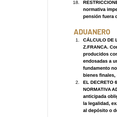
RESTRICCIONE
normativa impe
pensión fuera 
ADUANERO 
CÁLCULO DE L
Z.FRANCA. Conc
producidos con
endosadas a un 
fundamento norm
bienes finales
EL DECRETO 6
NORMATIVA ADU
anticipada obli
la legalidad, e
al depósito o d