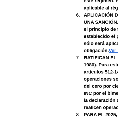
este régimen. E
aplicable al r
APLICACIÓN D
UNA SANCIÓN. C
el principio de
establecido el 
sólo será aplic
obligación.
Ver
RATIFICAN EL
1980). Para est
artículos 512-1
operaciones som
del cero por ci
INC por el bim
la declaración
realicen opera
PARA EL 2025