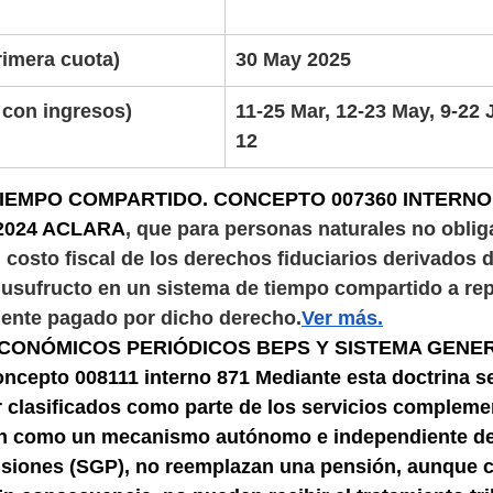
                 
rimera cuota)
30 May 2025
on ingresos)         
11-25 Mar, 12-23 May, 9-22 J
12 
EMPO COMPARTIDO. CONCEPTO 007360 INTERNO 8
2024 ACLARA
, que para personas naturales no obliga
l costo fiscal de los derechos fiduciarios derivados 
 usufructo en un sistema de tiempo compartido a repo
mente pagado por dicho derecho.
Ver más
.
ECONÓMICOS PERIÓDICOS BEPS Y SISTEMA GENER
epto 008111 interno 871 Mediante esta doctrina se
r clasificados como parte de los servicios compleme
an como un mecanismo autónomo e independiente de
siones (SGP), no reemplazan una pensión, aunque c