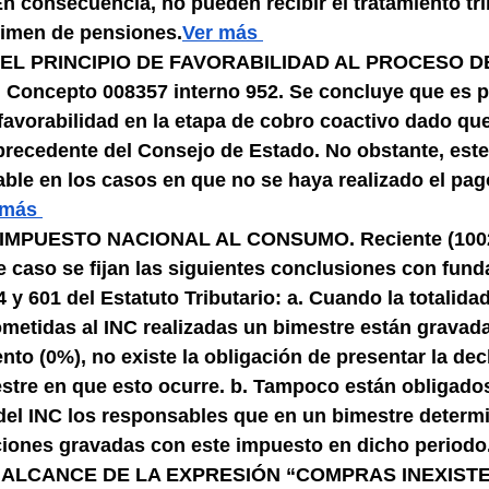
n consecuencia, no pueden recibir el tratamiento tri
égimen de pensiones.
Ver más 
EL PRINCIPIO DE FAVORABILIDAD AL PROCESO D
oncepto 008357 interno 952. Se concluye que es po
 favorabilidad en la etapa de cobro coactivo dado que
precedente del Consejo de Estado. No obstante, este 
able en los casos en que no se haya realizado el pago
 más 
 IMPUESTO NACIONAL AL CONSUMO. Reciente (1002
e caso se fijan las siguientes conclusiones con fun
4 y 601 del Estatuto Tributario: a. Cuando la totalidad
etidas al INC realizadas un bimestre están gravadas 
ento (0%), no existe la obligación de presentar la dec
estre en que esto ocurre. b. Tampoco están obligados
 del INC los responsables que en un bimestre determ
ciones gravadas con este impuesto en dicho periodo
, ALCANCE DE LA EXPRESIÓN “COMPRAS INEXISTE