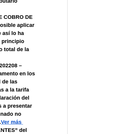
butario 
E COBRO DE 
sible aplicar 
 así lo ha 
principio 
 total de la 
02208 – 
damento en los 
 de las 
a la tarifa 
laración del 
 a presentar 
inado no 
.
Ver más 
NTES” del 