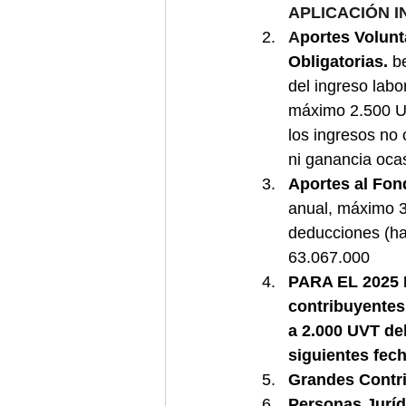
APLICACIÓN I
A
portes Volunt
Obligatorias. 
b
del ingreso labor
máximo 2.500 UV
los ingresos no 
ni ganancia oca
Aportes al Fond
anual, máximo 3.
deducciones (ha
63.067.000
PARA EL 2025
contribuyentes 
a 2.000 UVT deb
siguientes fech
Grandes Contr
Personas Juríd