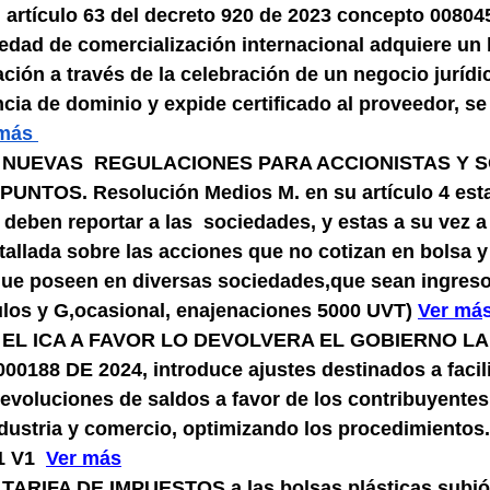
 artículo 63 del decreto 920 de 2023 concepto 008045
edad de comercialización internacional adquiere un 
ción a través de la celebración de un negocio jurídic
ncia de dominio y expide certificado al proveedor, se
más 
, NUEVAS  REGULACIONES PARA ACCIONISTAS Y S
NTOS. Resolución Medios M. en su artículo 4 esta
 deben reportar a las  sociedades, y estas a su vez a 
allada sobre las acciones que no cotizan en bolsa y
 que poseen en diversas sociedades,que sean ingreso
ulos y G,ocasional, enajenaciones 5000 UVT) 
V
er má
, EL ICA A FAVOR LO DEVOLVERA EL GOBIERNO LA
188 DE 2024, introduce ajustes destinados a facilit
evoluciones de saldos a favor de los contribuyentes 
dustria y comercio, optimizando los procedimiento
 V1  
V
er más
TARIFA DE IMPUESTOS a las bolsas plásticas subió 