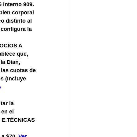
 interno 909. 
bien corporal 
o distinto al 
 configura la 
OCIOS A 
blece que, 
la Dian, 
 las cuotas de 
s (Incluye 
s
 
ar la 
en el 
s. E.TÉCNICAS 
a $70.
Ver 