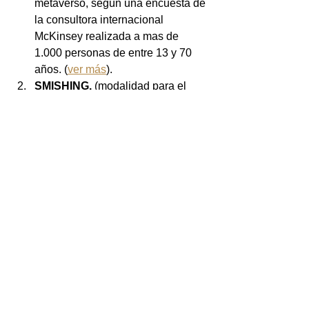
metaverso, según una encuesta de 
la consultora internacional 
McKinsey realizada a mas de 
1.000 personas de entre 13 y 70 
años. (
ver más
).
SMISHING.
 (modalidad para el 
robo de información por medio de 
correos o mensajes de texto con 
enlaces hacía páginas web falsas) 
en comparación con una llamada 
telefónica o mensaje de texto. (
ver 
más
).
DENUNCIAN A GOOGLE EN 
EUROPA POR CORREOS 
PUBLICITARIOS NO 
SOLICITADOS A SUS 
USUARIOS. 
Google incumplió 
una sentencia de un tribunal de la 
Unión Europea al enviar correos 